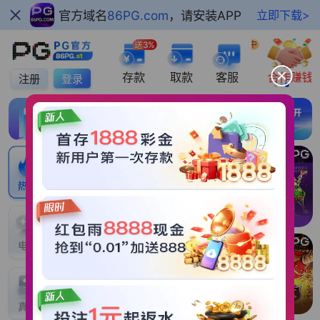
官方域名
86PG.com
，请安装APP
立即下载>
送3%
存款
取款
客服
合作赚钱
注册
登录
麻将胡了
赏金女王
PG电子
麻将胡了2
赏金大对决
赏金船长